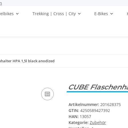
n
elbikes
Trekking | Cross | City
E-Bikes
halter HPA 1,5l black anodized
CUBE Flaschenhal
Artikelnummer:
201628375
GTIN:
4250589427392
HAN:
13057
Kategorie:
Zubehör