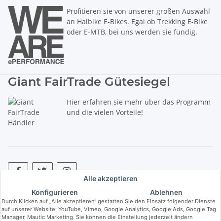
Profitieren sie von unserer großen Auswahl
an Haibike E-Bikes. Egal ob Trekking E-Bike
oder E-MTB, bei uns werden sie fündig.
Giant FairTrade Gütesiegel
Hier erfahren sie mehr über das Programm
und die vielen Vorteile!
Alle akzeptieren
Konfigurieren
Ablehnen
* Alle Preise inkl. gesetzlicher USt., zzgl.
Versand
. ** Hierbei handelt es
Durch Klicken auf „Alle akzeptieren“ gestatten Sie den Einsatz folgender Dienste
sich um die unverbindliche Preisempfehlung des Herstellers (kurz UVP).
auf unserer Website: YouTube, Vimeo, Google Analytics, Google Ads, Google Tag
Manager, Mautic Marketing. Sie können die Einstellung jederzeit ändern