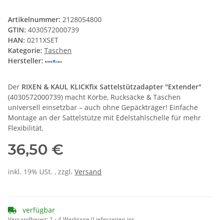
Artikelnummer:
2128054800
GTIN:
4030572000739
HAN:
0211XSET
Kategorie:
Taschen
Hersteller:
Der
RIXEN & KAUL KLICKfix Sattelstützadapter "Extender"
(4030572000739) macht Körbe, Rucksäcke & Taschen
universell einsetzbar – auch ohne Gepäckträger! Einfache
Montage an der Sattelstütze mit Edelstahlschelle für mehr
Flexibilität.
36,50 €
inkl. 19% USt. , zzgl.
Versand
verfügbar
Versandbereit:
1 - 4 Werktage
(Lieferzeiten ins