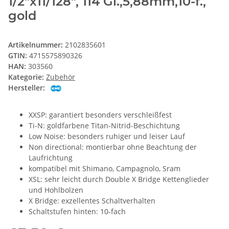
1/2"x11/128", 114 Gl.,5,88mm,10-f.,
gold
Artikelnummer:
2102835601
GTIN:
4715575890326
HAN:
303560
Kategorie:
Zubehör
Hersteller:
XXSP: garantiert besonders verschleißfest
Ti-N: goldfarbene Titan-Nitrid-Beschichtung
Low Noise: besonders ruhiger und leiser Lauf
Non directional: montierbar ohne Beachtung der
Laufrichtung
kompatibel mit Shimano, Campagnolo, Sram
XSL: sehr leicht durch Double X Bridge Kettenglieder
und Hohlbolzen
X Bridge: exzellentes Schaltverhalten
Schaltstufen hinten: 10-fach