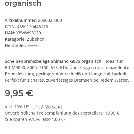
organisch
Artikelnummer:
2090328400
GTIN:
4550170446116
HAN:
Y8WW98030
Kategorie:
Zubehör
Hersteller:
Scheibenbremsbeläge Shimano G03S organisch
– Ideal für
BR-M9000, 8000, 7100, 675, 615. Überzeugen durch
exzellente
Bremsleistung
,
geringeren Verschleiß
und
lange Haltbarkeit
.
Perfekt für sicheres, zuverlässiges Bremsen bei jedem Wetter.
9,95 €
inkl. 19% USt. , zzgl.
Versand
Unverbindliche Preisempfehlung des Herstellers
:
10,95 €
(Sie sparen
9.13%
, also
1,00 €
)