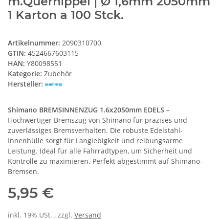
m.Quernippel | Ø 1,6mm 2050mm
1 Karton a 100 Stck.
Artikelnummer:
2090310700
GTIN:
4524667603115
HAN:
Y80098551
Kategorie:
Zubehör
Hersteller:
Shimano BREMSINNENZUG 1.6x2050mm EDELS
–
Hochwertiger Bremszug von Shimano für präzises und
zuverlässiges Bremsverhalten. Die robuste Edelstahl-
Innenhülle sorgt für Langlebigkeit und reibungsarme
Leistung. Ideal für alle Fahrradtypen, um Sicherheit und
Kontrolle zu maximieren. Perfekt abgestimmt auf Shimano-
Bremsen.
5,95 €
inkl. 19% USt. , zzgl.
Versand