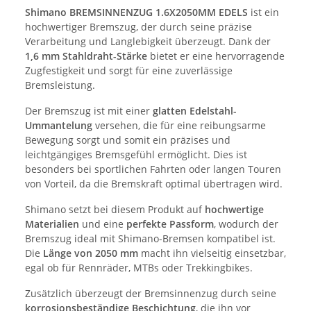
Shimano BREMSINNENZUG 1.6X2050MM EDELS
ist ein
hochwertiger Bremszug, der durch seine präzise
Verarbeitung und Langlebigkeit überzeugt. Dank der
1,6 mm Stahldraht-Stärke
bietet er eine hervorragende
Zugfestigkeit und sorgt für eine zuverlässige
Bremsleistung.
Der Bremszug ist mit einer
glatten Edelstahl-
Ummantelung
versehen, die für eine reibungsarme
Bewegung sorgt und somit ein präzises und
leichtgängiges Bremsgefühl ermöglicht. Dies ist
besonders bei sportlichen Fahrten oder langen Touren
von Vorteil, da die Bremskraft optimal übertragen wird.
Shimano setzt bei diesem Produkt auf
hochwertige
Materialien
und eine
perfekte Passform
, wodurch der
Bremszug ideal mit Shimano-Bremsen kompatibel ist.
Die
Länge von 2050 mm
macht ihn vielseitig einsetzbar,
egal ob für Rennräder, MTBs oder Trekkingbikes.
Zusätzlich überzeugt der Bremsinnenzug durch seine
korrosionsbeständige Beschichtung
, die ihn vor