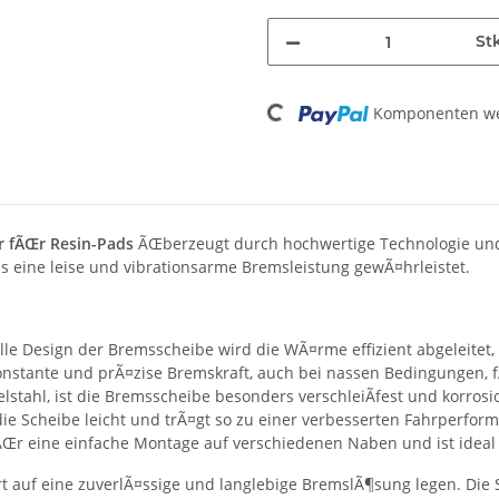
St
Loading...
Komponenten wer
 fÃŒr Resin-Pads
ÃŒberzeugt durch hochwertige Technologie und 
as eine leise und vibrationsarme Bremsleistung gewÃ¤hrleistet.
le Design der Bremsscheibe wird die WÃ¤rme effizient abgeleitet,
onstante und prÃ¤zise Bremskraft, auch bei nassen Bedingungen, f
lstahl, ist die Bremsscheibe besonders verschleiÃfest und korros
die Scheibe leicht und trÃ¤gt so zu einer verbesserten Fahrperfor
fÃŒr eine einfache Montage auf verschiedenen Naben und ist idea
t auf eine zuverlÃ¤ssige und langlebige BremslÃ¶sung legen. Die 