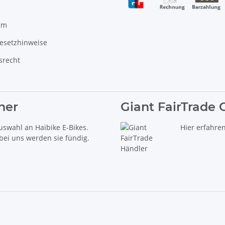
um
gesetzhinweise
srecht
ner
Giant FairTrade 
uswahl an Haibike E-Bikes.
Hier erfahre
 bei uns werden sie fündig.