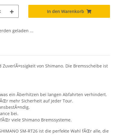
k
In den Warenkorb
den geladen ...
ZuverlÃ¤ssigkeit von Shimano. Die Bremsscheibe ist
 was ein Ãberhitzen bei langen Abfahrten verhindert.
ÃŒr mehr Sicherheit auf jeder Tour.
ionsbestÃ¤ndig.
mance bei.
l fÃŒr viele Shimano Bremssysteme.
SHIMANO SM-RT26 ist die perfekte Wahl fÃŒr alle, die