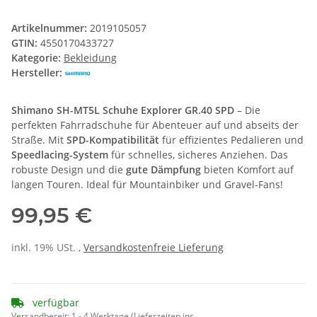
Artikelnummer:
2019105057
GTIN:
4550170433727
Kategorie:
Bekleidung
Hersteller:
Shimano SH-MT5L Schuhe Explorer GR.40 SPD
– Die
perfekten Fahrradschuhe für Abenteuer auf und abseits der
Straße. Mit
SPD-Kompatibilität
für effizientes Pedalieren und
Speedlacing-System
für schnelles, sicheres Anziehen. Das
robuste Design und die
gute Dämpfung
bieten Komfort auf
langen Touren. Ideal für Mountainbiker und Gravel-Fans!
99,95 €
inkl. 19% USt. ,
Versandkostenfreie Lieferung
verfügbar
Versandbereit:
1 - 4 Werktage
(Lieferzeiten ins