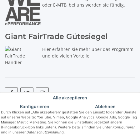
oder E-MTB, bei uns werden sie fündig.
Giant FairTrade Gütesiegel
Hier erfahren sie mehr über das Programm
und die vielen Vorteile!
Alle akzeptieren
Konfigurieren
Ablehnen
* Alle Preise inkl. gesetzlicher USt., zzgl.
Versand
. ** Hierbei handelt es
Durch Klicken auf „Alle akzeptieren“ gestatten Sie den Einsatz folgender Dienste
sich um die unverbindliche Preisempfehlung des Herstellers (kurz UVP).
auf unserer Website: YouTube, Vimeo, Google Analytics, Google Ads, Google Tag
Manager, Mautic Marketing. Sie können die Einstellung jederzeit ändern
(Fingerabdruck-Icon links unten). Weitere Details finden Sie unter
Konfigurieren
© Copyright © 2017 bis 2025 bike-store de Vertriebs GmbH - Der Radladen
und in unserer
Datenschutzerklärung
.
& E-Bike Speziallist aus Haßfurt. Wir führen die Brands Haibike, Cube,