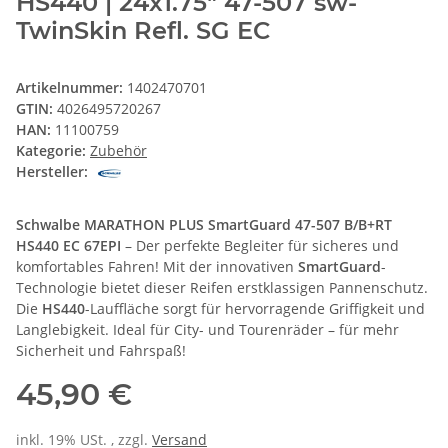
HS440 | 24x1.75" 47-507 sw-
TwinSkin Refl. SG EC
Artikelnummer:
1402470701
GTIN:
4026495720267
HAN:
11100759
Kategorie:
Zubehör
Hersteller:
Schwalbe MARATHON PLUS SmartGuard 47-507 B/B+RT
HS440 EC 67EPI
– Der perfekte Begleiter für sicheres und
komfortables Fahren! Mit der innovativen
SmartGuard
-
Technologie bietet dieser Reifen erstklassigen Pannenschutz.
Die
HS440
-Lauffläche sorgt für hervorragende Griffigkeit und
Langlebigkeit. Ideal für City- und Tourenräder – für mehr
Sicherheit und Fahrspaß!
45,90 €
inkl. 19% USt. , zzgl.
Versand