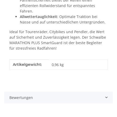
Pannensicherheit bietet der Reifen einen
effizienten Rollwiderstand für entspanntes
Fahren.
Allwettertauglichkeit:
Optimale Traktion bei
Nässe und auf unterschiedlichen Untergründen.
Ideal für Tourenräder, Citybikes und Pendler, die Wert
auf Sicherheit und Zuverlässigkeit legen. Der Schwalbe
MARATHON PLUS SmartGuard ist der beste Begleiter
für stressfreies Radfahren!
Produkteigenschaft
Wert
Artikelgewicht:
0,96
kg
Bewertungen