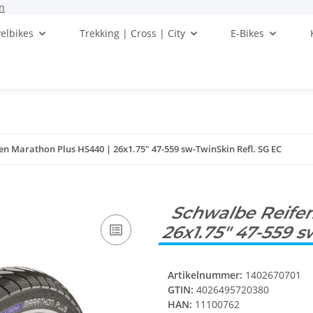
n
elbikes
Trekking | Cross | City
E-Bikes
en Marathon Plus HS440 | 26x1.75" 47-559 sw-TwinSkin Refl. SG EC
Schwalbe Reifen
26x1.75" 47-559 s
Artikelnummer:
1402670701
GTIN:
4026495720380
HAN:
11100762