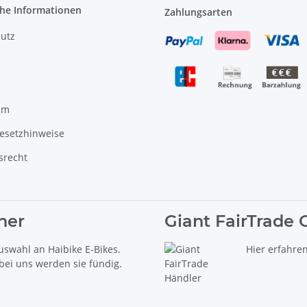
che Informationen
Zahlungsarten
utz
um
gesetzhinweise
srecht
ner
Giant FairTrade 
uswahl an Haibike E-Bikes.
Hier erfahre
 bei uns werden sie fündig.