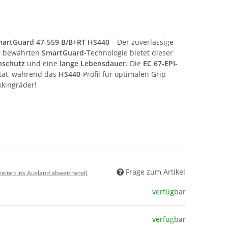
rtGuard 47-559 B/B+RT HS440
– Der zuverlässige
er bewährten
SmartGuard
-Technologie bietet dieser
nschutz
und eine
lange Lebensdauer
. Die
EC 67-EPI
-
ität, während das
HS440
-Profil für optimalen Grip
ekkingräder!
Frage zum Artikel
rzeiten ins Ausland abweichend)
verfügbar
verfügbar