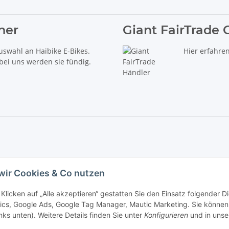
ner
Giant FairTrade 
uswahl an Haibike E-Bikes.
Hier erfahre
 bei uns werden sie fündig.
delt es sich um die unverbindliche Preisempfehlung des Herstellers (kurz UVP).
wir Cookies & Co nutzen
iebs GmbH - Der Radladen & E-Bike Speziallist aus Haßfurt. Wir führen die Brand
Klicken auf „Alle akzeptieren“ gestatten Sie den Einsatz folgender 
ics, Google Ads, Google Tag Manager, Mautic Marketing. Sie können 
inks unten). Weitere Details finden Sie unter
Konfigurieren
und in unse