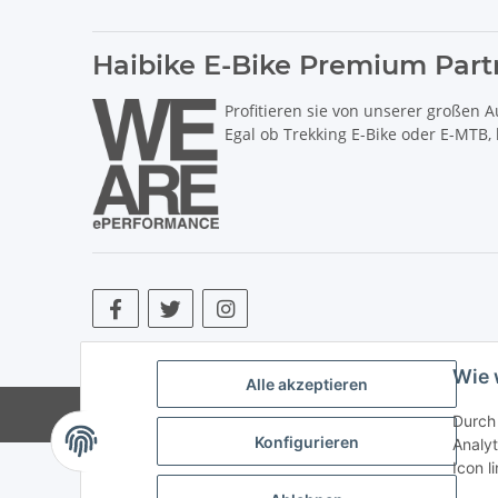
Haibike E-Bike Premium Part
Profitieren sie von unserer großen A
Egal ob Trekking E-Bike oder E-MTB,
* Alle Preise inkl. gesetzlicher USt., zzgl.
Versand
. ** Hierbei han
Wie 
Alle akzeptieren
© Copyright © 2017 bis 2025 bike-store de Vertr
Durch 
Konfigurieren
Analyt
Icon l