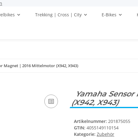
n
elbikes
Trekking | Cross | City
E-Bikes
 Magnet | 2016 Mittelmotor (X942, X943)
Yamaha Sensor M
(X942, X943)
Artikelnummer:
201875055
GTIN:
4055149110154
Kategorie:
Zubehör