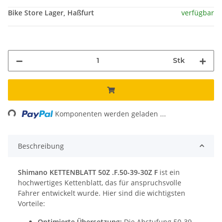
Bike Store Lager, Haßfurt
verfügbar
Stk
ding...
Komponenten werden geladen ...
Beschreibung
Shimano KETTENBLATT 50Z .F.50-39-30Z F
ist ein
hochwertiges Kettenblatt, das für anspruchsvolle
Fahrer entwickelt wurde. Hier sind die wichtigsten
Vorteile:
Optimierte Übersetzung:
Die Abstufung 50-39-