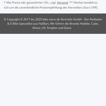
* Alle Preise inkl. gesetzlicher USt., zzgl.
Versand
. ** Hierbei handelt es
sich um die unverbindliche Preisempfehlung des Herstellers (kurz UVP).
© Copyright © 2017 bis 2025 bike-store de Vertriebs GmbH - Der Radladen
& E-Bike Speziallist aus Haßfurt. Wir führen die Brands Haibike, Cube,
Ghost, LIV, Simplon und Giant.