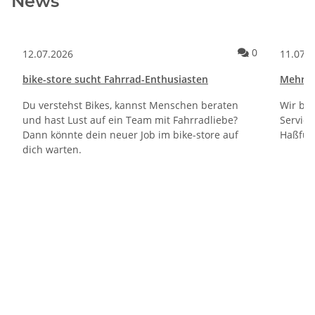
News
Kommentare 
0
12.07.2026
11.07.
bike-store sucht Fahrrad-Enthusiasten
Mehr Fo
Du verstehst Bikes, kannst Menschen beraten
Wir bün
und hast Lust auf ein Team mit Fahrradliebe?
Service
Dann könnte dein neuer Job im bike-store auf
Haßfurt
dich warten.
Kommentare zum Artikel Orbea Wild LT Carbon & Rallon RS: Zwei Bi