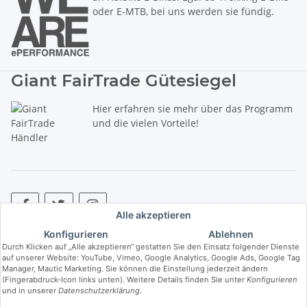
oder E-MTB, bei uns werden sie fündig.
Giant FairTrade Gütesiegel
Hier erfahren sie mehr über das Programm
und die vielen Vorteile!
Alle akzeptieren
Konfigurieren
Ablehnen
* Alle Preise inkl. gesetzlicher USt., zzgl.
Versand
. ** Hierbei handelt es
Durch Klicken auf „Alle akzeptieren“ gestatten Sie den Einsatz folgender Dienste
sich um die unverbindliche Preisempfehlung des Herstellers (kurz UVP).
auf unserer Website: YouTube, Vimeo, Google Analytics, Google Ads, Google Tag
Manager, Mautic Marketing. Sie können die Einstellung jederzeit ändern
(Fingerabdruck-Icon links unten). Weitere Details finden Sie unter
Konfigurieren
© Copyright © 2017 bis 2025 bike-store de Vertriebs GmbH - Der Radladen
und in unserer
Datenschutzerklärung
.
& E-Bike Speziallist aus Haßfurt. Wir führen die Brands Haibike, Cube,