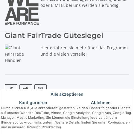
oder E-MTB, bei uns werden sie fündig.
Giant FairTrade Gütesiegel
Hier erfahren sie mehr über das Programm
und die vielen Vorteile!
Alle akzeptieren
Konfigurieren
Ablehnen
* Alle Preise inkl. gesetzlicher USt., zzgl.
Versand
. ** Hierbei handelt es
Durch Klicken auf „Alle akzeptieren“ gestatten Sie den Einsatz folgender Dienste
sich um die unverbindliche Preisempfehlung des Herstellers (kurz UVP).
auf unserer Website: YouTube, Vimeo, Google Analytics, Google Ads, Google Tag
Manager, Mautic Marketing. Sie können die Einstellung jederzeit ändern
(Fingerabdruck-Icon links unten). Weitere Details finden Sie unter
Konfigurieren
© Copyright © 2017 bis 2025 bike-store de Vertriebs GmbH - Der Radladen
und in unserer
Datenschutzerklärung
.
& E-Bike Speziallist aus Haßfurt. Wir führen die Brands Haibike, Cube,