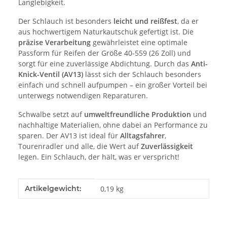
Langlebigkeit.
Der Schlauch ist besonders
leicht und reißfest
, da er
aus hochwertigem Naturkautschuk gefertigt ist. Die
präzise Verarbeitung
gewährleistet eine optimale
Passform für Reifen der Größe 40-559 (26 Zoll) und
sorgt für eine zuverlässige Abdichtung. Durch das
Anti-
Knick-Ventil (AV13)
lässt sich der Schlauch besonders
einfach und schnell aufpumpen – ein großer Vorteil bei
unterwegs notwendigen Reparaturen.
Schwalbe setzt auf
umweltfreundliche Produktion
und
nachhaltige Materialien, ohne dabei an Performance zu
sparen. Der AV13 ist ideal für
Alltagsfahrer
,
Tourenradler und alle, die Wert auf
Zuverlässigkeit
legen. Ein Schlauch, der hält, was er verspricht!
Produkteigenschaft
Wert
Artikelgewicht:
0,19
kg