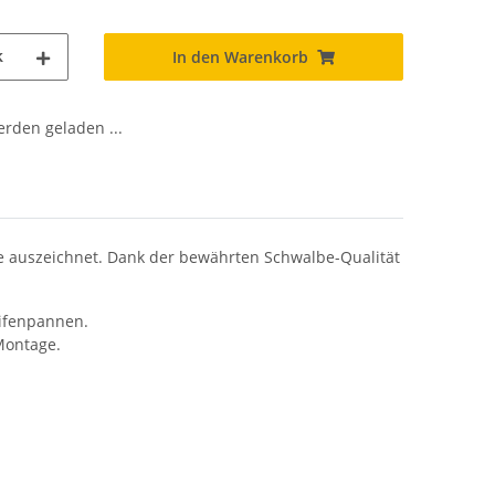
k
In den Warenkorb
den geladen ...
ile auszeichnet. Dank der bewährten Schwalbe-Qualität
eifenpannen.
 Montage.