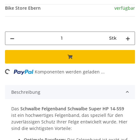
Bike Store Ebern
verfügbar
Stk
ng...
Komponenten werden geladen ...
Beschreibung
Das
Schwalbe Felgenband Schwalbe Super HP 14-559
ist ein hochwertiges Felgenband, das speziell für den
zuverlässigen Schutz Ihrer Felge entwickelt wurde. Hier
sind die wichtigsten Vorteile:
Optimale Passform:
Das Felgenband ist exakt auf