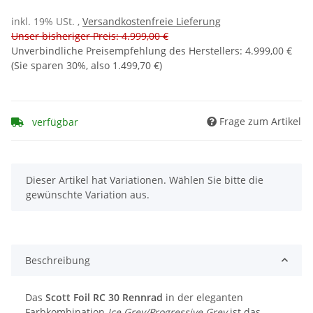
inkl. 19% USt. ,
Versandkostenfreie Lieferung
Unser bisheriger Preis: 4.999,00 €
Unverbindliche Preisempfehlung des Herstellers
:
4.999,00 €
(Sie sparen
30%
, also
1.499,70 €
)
Frage zum Artikel
verfügbar
x
Dieser Artikel hat Variationen. Wählen Sie bitte die
gewünschte Variation aus.
Beschreibung
Das
Scott Foil RC 30 Rennrad
in der eleganten
Farbkombination
Ice Grey/Progressive Grey
ist das