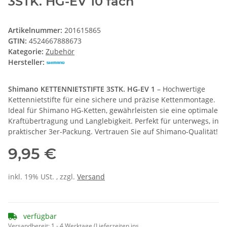
3STK. HG-EV 10 fach
Artikelnummer:
201615865
GTIN:
4524667888673
Kategorie:
Zubehör
Hersteller:
Shimano KETTENNIETSTIFTE 3STK. HG-EV 1
– Hochwertige
Kettennietstifte für eine sichere und präzise Kettenmontage.
Ideal für Shimano HG-Ketten, gewährleisten sie eine optimale
Kraftübertragung und Langlebigkeit. Perfekt für unterwegs, in
praktischer 3er-Packung. Vertrauen Sie auf Shimano-Qualität!
9,95 €
inkl. 19% USt. , zzgl.
Versand
verfügbar
Versandbereit:
1 - 4 Werktage
(Lieferzeiten ins