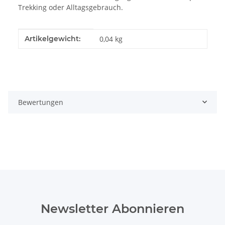
Trekking oder Alltagsgebrauch.
Produkteigenschaft
Wert
Artikelgewicht:
0,04
kg
Bewertungen
Newsletter Abonnieren