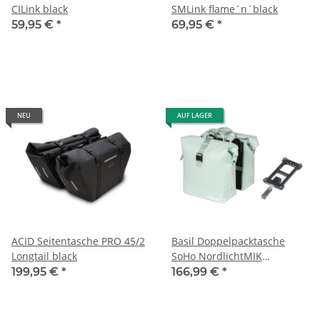
CILink black
SMLink flame´n´black
59,95 €
*
69,95 €
*
NEU
AUF LAGER
ACID Seitentasche PRO 45/2
Basil Doppelpacktasche
Longtail black
SoHo NordlichtMIK
pastellgrün, 31x13x37cm
199,95 €
*
166,99 €
*