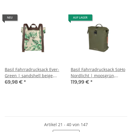
NEU
AUF LAGER
Basil Fahrradrucksack Ever-
Basil Fahrradrucksack SoHo
Green | sandshell beige,
Nordlicht | moosgrün,
28x16x35cm, 14-19ltr
31x14x37cm, 17ltr
69,98 €
*
119,99 €
*
Artikel 21 - 40 von 147