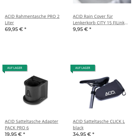
ACID Rahmentasche PRO 2
ACID Rain Cover für
Liter
Lenkerkorb CITY 15 FILink
grey reflective
69,95 €
*
9,95 €
*
AUF LAGER
AUF LAGER
ACID Satteltasche Adapter
ACID Satteltasche CLICK L
PACK PRO 6
black
19,95 €
*
34,95 €
*