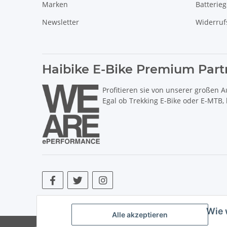
Marken
Batterie
Newsletter
Widerruf
Haibike E-Bike Premium Part
Profitieren sie von unserer großen A
Egal ob Trekking E-Bike oder E-MTB,
* Alle Preise inkl. gesetzlicher USt., zzgl.
Versand
. ** Hierbei han
Wie 
Alle akzeptieren