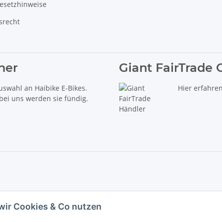
gesetzhinweise
srecht
ner
Giant FairTrade 
uswahl an Haibike E-Bikes.
Hier erfahre
 bei uns werden sie fündig.
delt es sich um die unverbindliche Preisempfehlung des Herstellers (kurz UVP).
wir Cookies & Co nutzen