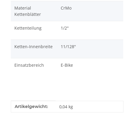
Material
CrMo
Kettenblätter
Kettenteilung
1/2"
Ketten-Innenbreite
11/128"
Einsatzbereich
E-Bike
Produkteigenschaft
Wert
Artikelgewicht:
0,04
kg