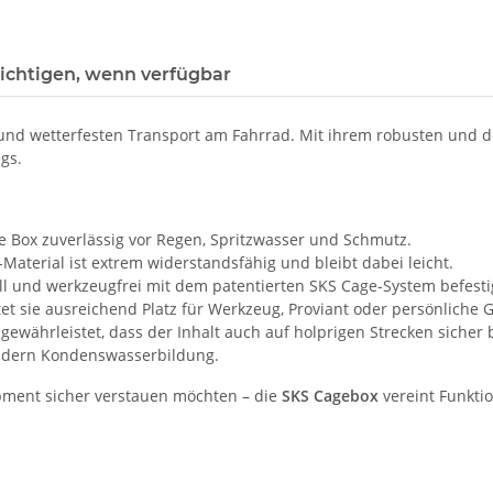
ichtigen, wenn verfügbar
 und wetterfesten Transport am Fahrrad. Mit ihrem robusten und d
gs.
ie Box zuverlässig vor Regen, Spritzwasser und Schmutz.
aterial ist extrem widerstandsfähig und bleibt dabei leicht.
ll und werkzeugfrei mit dem patentierten SKS Cage-System befest
et sie ausreichend Platz für Werkzeug, Proviant oder persönliche
gewährleistet, dass der Inhalt auch auf holprigen Strecken sicher b
indern Kondenswasserbildung.
uipment sicher verstauen möchten – die
SKS Cagebox
vereint Funktio