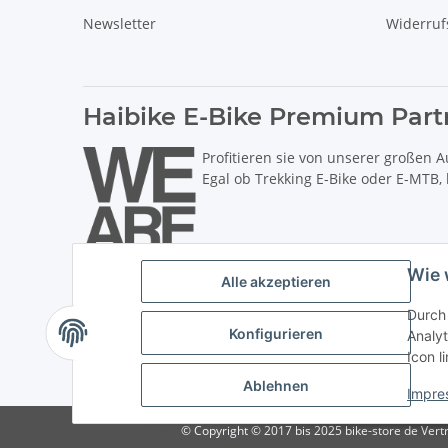
Newsletter
Widerruf
Haibike E-Bike Premium Part
Profitieren sie von unserer großen A
Egal ob Trekking E-Bike oder E-MTB,
Wie 
Alle akzeptieren
Durch 
Konfigurieren
Analyt
Icon l
* Alle Preise inkl. gesetzlicher USt., zzgl.
Versand
. ** Hierbei han
Ablehnen
Impre
© Copyright © 2017 bis 2025 bike-store de Vertr