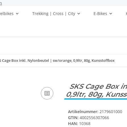
n
elbikes
Trekking | Cross | City
E-Bikes
S Cage Box inkl. Nylonbeutel | sw/orange, 0,9ltr, 80g, Kunsstoffbox
SKS Cage Box ink
0,9ltr, 80g, Kuns
Artikelnummer:
2179601000
GTIN:
4002556307066
HAN:
10368