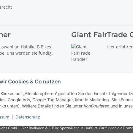
srecht
ner
Giant FairTrade 
uswahl an Haibike E-Bikes.
Hier erfahre
 bei uns werden sie fündig.
wir Cookies & Co nutzen
Klicken auf „Alle akzeptieren“ gestatten Sie den Einsatz folgender 
ics, Google Ads, Google Tag Manager, Mautic Marketing. Sie können 
inks unten). Weitere Details finden Sie unter
Konfigurieren
und in unse
delt es sich um die unverbindliche Preisempfehlung des Herstellers (kurz UVP).
ssum
|
Datenschutz
iebs GmbH - Der Radladen & E-Bike Speziallist aus Haßfurt. Wir führen die Brand