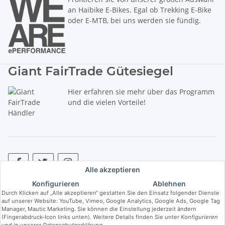
an Haibike E-Bikes. Egal ob Trekking E-Bike
oder E-MTB, bei uns werden sie fündig.
Giant FairTrade Gütesiegel
Hier erfahren sie mehr über das Programm
und die vielen Vorteile!
Alle akzeptieren
Konfigurieren
Ablehnen
* Alle Preise inkl. gesetzlicher USt., zzgl.
Versand
. ** Hierbei handelt es
Durch Klicken auf „Alle akzeptieren“ gestatten Sie den Einsatz folgender Dienste
sich um die unverbindliche Preisempfehlung des Herstellers (kurz UVP).
auf unserer Website: YouTube, Vimeo, Google Analytics, Google Ads, Google Tag
Manager, Mautic Marketing. Sie können die Einstellung jederzeit ändern
(Fingerabdruck-Icon links unten). Weitere Details finden Sie unter
Konfigurieren
© Copyright © 2017 bis 2025 bike-store de Vertriebs GmbH - Der Radladen
und in unserer
Datenschutzerklärung
.