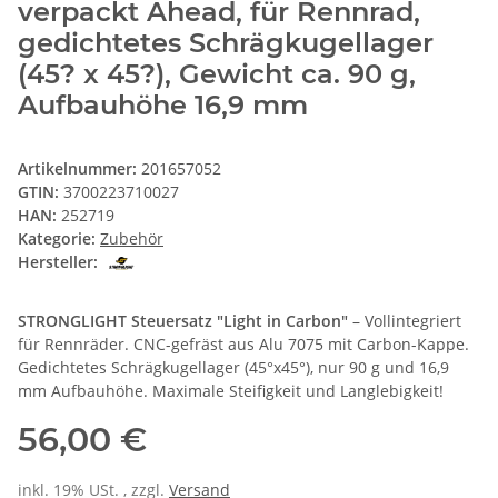
verpackt Ahead, für Rennrad,
gedichtetes Schrägkugellager
(45? x 45?), Gewicht ca. 90 g,
Aufbauhöhe 16,9 mm
Artikelnummer:
201657052
GTIN:
3700223710027
HAN:
252719
Kategorie:
Zubehör
Hersteller:
STRONGLIGHT Steuersatz "Light in Carbon"
– Vollintegriert
für Rennräder. CNC-gefräst aus Alu 7075 mit Carbon-Kappe.
Gedichtetes Schrägkugellager (45°x45°), nur 90 g und 16,9
mm Aufbauhöhe. Maximale Steifigkeit und Langlebigkeit!
56,00 €
inkl. 19% USt. , zzgl.
Versand