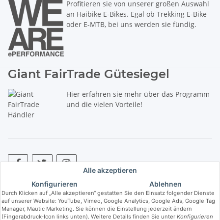
Profitieren sie von unserer großen Auswahl
an Haibike E-Bikes. Egal ob Trekking E-Bike
oder E-MTB, bei uns werden sie fündig.
Giant FairTrade Gütesiegel
Hier erfahren sie mehr über das Programm
und die vielen Vorteile!
Alle akzeptieren
Konfigurieren
Ablehnen
* Alle Preise inkl. gesetzlicher USt., zzgl.
Versand
. ** Hierbei handelt es
Durch Klicken auf „Alle akzeptieren“ gestatten Sie den Einsatz folgender Dienste
sich um die unverbindliche Preisempfehlung des Herstellers (kurz UVP).
auf unserer Website: YouTube, Vimeo, Google Analytics, Google Ads, Google Tag
Manager, Mautic Marketing. Sie können die Einstellung jederzeit ändern
(Fingerabdruck-Icon links unten). Weitere Details finden Sie unter
Konfigurieren
© Copyright © 2017 bis 2025 bike-store de Vertriebs GmbH - Der Radladen