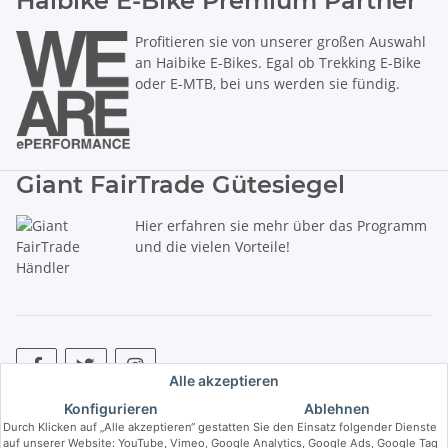
Haibike E-Bike Premium Partner
Profitieren sie von unserer großen Auswahl
an Haibike E-Bikes. Egal ob Trekking E-Bike
oder E-MTB, bei uns werden sie fündig.
Giant FairTrade Gütesiegel
Hier erfahren sie mehr über das Programm
und die vielen Vorteile!
Alle akzeptieren
Konfigurieren
Ablehnen
* Alle Preise inkl. gesetzlicher USt., zzgl.
Versand
. ** Hierbei handelt es
Durch Klicken auf „Alle akzeptieren“ gestatten Sie den Einsatz folgender Dienste
sich um die unverbindliche Preisempfehlung des Herstellers (kurz UVP).
auf unserer Website: YouTube, Vimeo, Google Analytics, Google Ads, Google Tag