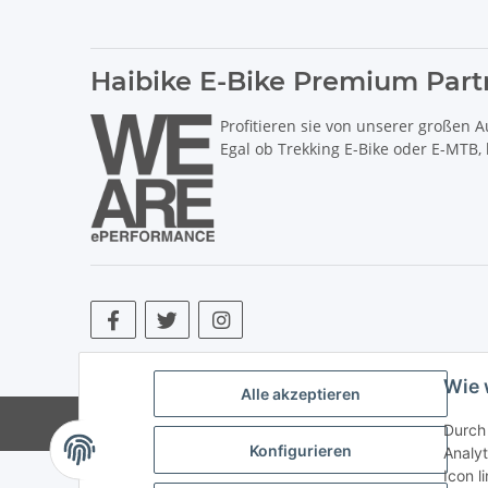
Haibike E-Bike Premium Part
Profitieren sie von unserer großen A
Egal ob Trekking E-Bike oder E-MTB,
* Alle Preise inkl. gesetzlicher USt., zzgl.
Versand
. ** Hierbei han
Wie 
Alle akzeptieren
© Copyright © 2017 bis 2025 bike-store de Vertr
Durch 
Konfigurieren
Analyt
Icon l