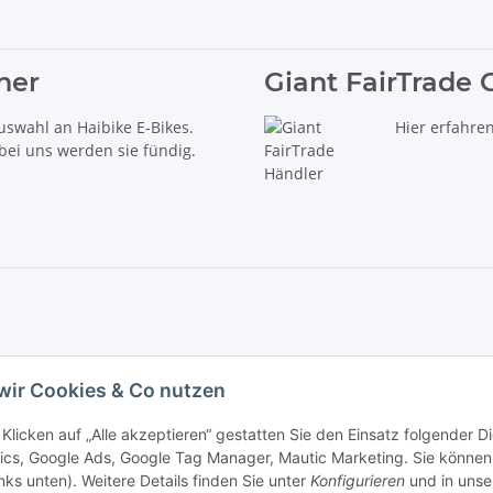
ner
Giant FairTrade 
uswahl an Haibike E-Bikes.
Hier erfahre
 bei uns werden sie fündig.
delt es sich um die unverbindliche Preisempfehlung des Herstellers (kurz UVP).
wir Cookies & Co nutzen
iebs GmbH - Der Radladen & E-Bike Speziallist aus Haßfurt. Wir führen die Brand
Klicken auf „Alle akzeptieren“ gestatten Sie den Einsatz folgender 
ics, Google Ads, Google Tag Manager, Mautic Marketing. Sie können 
inks unten). Weitere Details finden Sie unter
Konfigurieren
und in unse