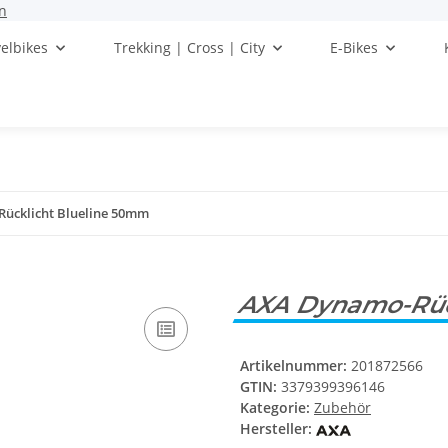
n
elbikes
Trekking | Cross | City
E-Bikes
ücklicht Blueline 50mm
AXA Dynamo-Rüc
Artikelnummer:
201872566
GTIN:
3379399396146
Kategorie:
Zubehör
Hersteller: