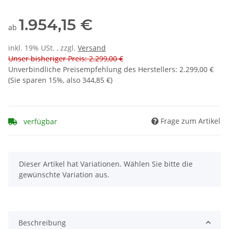
1.954,15 €
ab
inkl. 19% USt. , zzgl.
Versand
Unser bisheriger Preis: 2.299,00 €
Unverbindliche Preisempfehlung des Herstellers
:
2.299,00 €
(Sie sparen
15%
, also
344,85 €
)
Frage zum Artikel
verfügbar
x
Dieser Artikel hat Variationen. Wählen Sie bitte die
gewünschte Variation aus.
Beschreibung