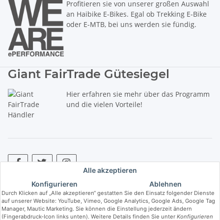
Profitieren sie von unserer großen Auswahl
an Haibike E-Bikes. Egal ob Trekking E-Bike
oder E-MTB, bei uns werden sie fündig.
Giant FairTrade Gütesiegel
Hier erfahren sie mehr über das Programm
und die vielen Vorteile!
Alle akzeptieren
Konfigurieren
Ablehnen
* Alle Preise inkl. gesetzlicher USt., zzgl.
Versand
. ** Hierbei handelt es
Durch Klicken auf „Alle akzeptieren“ gestatten Sie den Einsatz folgender Dienste
sich um die unverbindliche Preisempfehlung des Herstellers (kurz UVP).
auf unserer Website: YouTube, Vimeo, Google Analytics, Google Ads, Google Tag
Manager, Mautic Marketing. Sie können die Einstellung jederzeit ändern
(Fingerabdruck-Icon links unten). Weitere Details finden Sie unter
Konfigurieren
© Copyright © 2017 bis 2025 bike-store de Vertriebs GmbH - Der Radladen