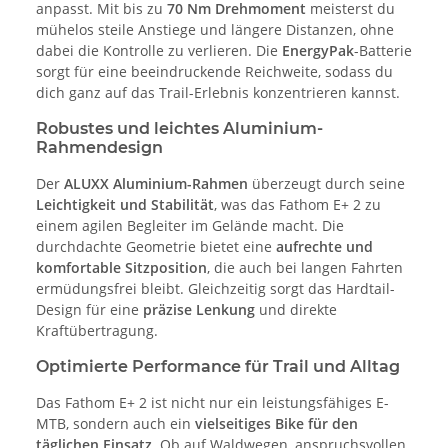
anpasst. Mit bis zu
70 Nm Drehmoment
meisterst du
mühelos steile Anstiege und längere Distanzen, ohne
dabei die Kontrolle zu verlieren. Die
EnergyPak
-Batterie
sorgt für eine beeindruckende Reichweite, sodass du
dich ganz auf das Trail-Erlebnis konzentrieren kannst.
Robustes und leichtes Aluminium-
Rahmendesign
Der
ALUXX Aluminium-Rahmen
überzeugt durch seine
Leichtigkeit und Stabilität
, was das Fathom E+ 2 zu
einem agilen Begleiter im Gelände macht. Die
durchdachte Geometrie bietet eine
aufrechte und
komfortable Sitzposition
, die auch bei langen Fahrten
ermüdungsfrei bleibt. Gleichzeitig sorgt das Hardtail-
Design für eine
präzise Lenkung
und direkte
Kraftübertragung.
Optimierte Performance für Trail und Alltag
Das Fathom E+ 2 ist nicht nur ein leistungsfähiges E-
MTB, sondern auch ein
vielseitiges Bike für den
täglichen Einsatz
. Ob auf Waldwegen, anspruchsvollen