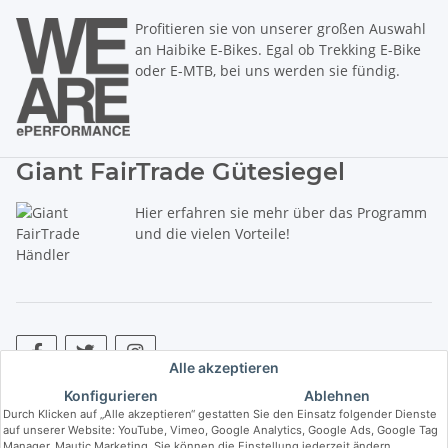
Profitieren sie von unserer großen Auswahl
an Haibike E-Bikes. Egal ob Trekking E-Bike
oder E-MTB, bei uns werden sie fündig.
Giant FairTrade Gütesiegel
Hier erfahren sie mehr über das Programm
und die vielen Vorteile!
Alle akzeptieren
Konfigurieren
Ablehnen
* Alle Preise inkl. gesetzlicher USt., zzgl.
Versand
. ** Hierbei handelt es
Durch Klicken auf „Alle akzeptieren“ gestatten Sie den Einsatz folgender Dienste
sich um die unverbindliche Preisempfehlung des Herstellers (kurz UVP).
auf unserer Website: YouTube, Vimeo, Google Analytics, Google Ads, Google Tag
Manager, Mautic Marketing. Sie können die Einstellung jederzeit ändern