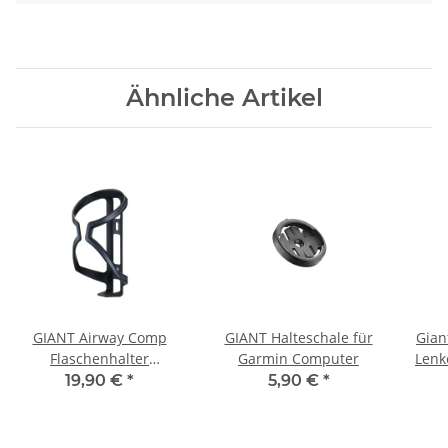
Ähnliche Artikel
GIANT Airway Comp
GIANT Halteschale für
Gian
Flaschenhalter
Garmin Computer
Lenk
schwarz/grau
swee
19,90 €
*
5,90 €
*
m