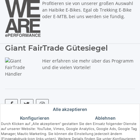
Profitieren sie von unserer großen Auswahl
an Haibike E-Bikes. Egal ob Trekking E-Bike
oder E-MTB, bei uns werden sie fündig.
Giant FairTrade Gütesiegel
Hier erfahren sie mehr über das Programm
und die vielen Vorteile!
Alle akzeptieren
Konfigurieren
Ablehnen
* Alle Preise inkl. gesetzlicher USt., zzgl.
Versand
. ** Hierbei handelt es
Durch Klicken auf „Alle akzeptieren“ gestatten Sie den Einsatz folgender Dienste
sich um die unverbindliche Preisempfehlung des Herstellers (kurz UVP).
auf unserer Website: YouTube, Vimeo, Google Analytics, Google Ads, Google Tag
Manager, Mautic Marketing. Sie können die Einstellung jederzeit ändern
(Fingerabdruck-Icon links unten). Weitere Details finden Sie unter
Konfigurieren