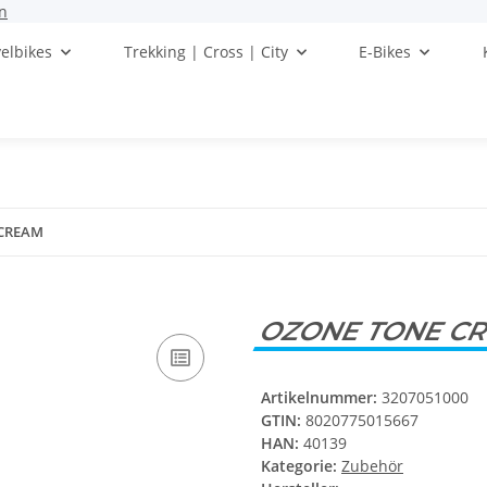
n
elbikes
Trekking | Cross | City
E-Bikes
 CREAM
OZONE TONE C
Artikelnummer:
3207051000
GTIN:
8020775015667
HAN:
40139
Kategorie:
Zubehör