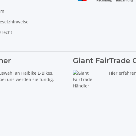
um
gesetzhinweise
srecht
ner
Giant FairTrade 
uswahl an Haibike E-Bikes.
Hier erfahre
 bei uns werden sie fündig.