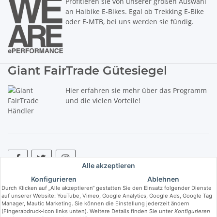
Profitieren sie von unserer großen Auswahl
an Haibike E-Bikes. Egal ob Trekking E-Bike
oder E-MTB, bei uns werden sie fündig.
Giant FairTrade Gütesiegel
Hier erfahren sie mehr über das Programm
und die vielen Vorteile!
Alle akzeptieren
Konfigurieren
Ablehnen
* Alle Preise inkl. gesetzlicher USt., zzgl.
Versand
. ** Hierbei handelt es
Durch Klicken auf „Alle akzeptieren“ gestatten Sie den Einsatz folgender Dienste
sich um die unverbindliche Preisempfehlung des Herstellers (kurz UVP).
auf unserer Website: YouTube, Vimeo, Google Analytics, Google Ads, Google Tag
Manager, Mautic Marketing. Sie können die Einstellung jederzeit ändern
(Fingerabdruck-Icon links unten). Weitere Details finden Sie unter
Konfigurieren
© Copyright © 2017 bis 2025 bike-store de Vertriebs GmbH - Der Radladen