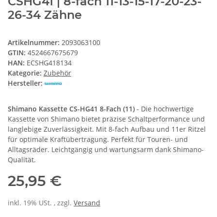
CSHG41 | 8-fach 11-13-15-17-20-23-
26-34 Zähne
Artikelnummer:
2093063100
GTIN:
4524667675679
HAN:
ECSHG418134
Kategorie:
Zubehör
Hersteller:
Shimano Kassette CS-HG41 8-Fach (11)
- Die hochwertige
Kassette von Shimano bietet präzise Schaltperformance und
langlebige Zuverlässigkeit. Mit 8-fach Aufbau und 11er Ritzel
für optimale Kraftübertragung. Perfekt für Touren- und
Alltagsräder. Leichtgängig und wartungsarm dank Shimano-
Qualität.
25,95 €
inkl. 19% USt. , zzgl.
Versand