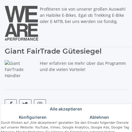
Profitieren sie von unserer großen Auswahl
an Haibike E-Bikes. Egal ob Trekking E-Bike
oder E-MTB, bei uns werden sie fündig.
Giant FairTrade Gütesiegel
Hier erfahren sie mehr über das Programm
und die vielen Vorteile!
Alle akzeptieren
Konfigurieren
Ablehnen
* Alle Preise inkl. gesetzlicher USt., zzgl.
Versand
. ** Hierbei handelt es
Durch Klicken auf „Alle akzeptieren“ gestatten Sie den Einsatz folgender Dienste
sich um die unverbindliche Preisempfehlung des Herstellers (kurz UVP).
auf unserer Website: YouTube, Vimeo, Google Analytics, Google Ads, Google Tag
Manager, Mautic Marketing. Sie können die Einstellung jederzeit ändern