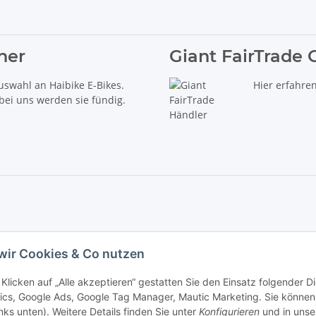
ner
Giant FairTrade 
uswahl an Haibike E-Bikes.
Hier erfahre
 bei uns werden sie fündig.
delt es sich um die unverbindliche Preisempfehlung des Herstellers (kurz UVP).
wir Cookies & Co nutzen
iebs GmbH - Der Radladen & E-Bike Speziallist aus Haßfurt. Wir führen die Brand
Klicken auf „Alle akzeptieren“ gestatten Sie den Einsatz folgender 
ics, Google Ads, Google Tag Manager, Mautic Marketing. Sie können 
inks unten). Weitere Details finden Sie unter
Konfigurieren
und in unse