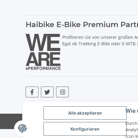
Haibike E-Bike Premium Part
Profitieren sie von unserer großen A
Egal ob Trekking E-Bike oder E-MTB,
* Alle Preise inkl. gesetzlicher USt., zzgl.
Versand
. ** Hierbei han
Wie 
Alle akzeptieren
© Copyright © 2017 bis 2025 bike-store de Vertr
Durch 
Konfigurieren
Analyt
Icon l