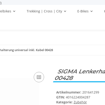
n
elbikes
Trekking | Cross | City
E-Bikes
alterung universal inkl. Kabel 00428
SIGMA Lenkerhal
00428
Artikelnummer:
201641299
GTIN:
4016224004287
Kategorie:
Zubehör