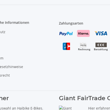
che Informationen
Zahlungsarten
utz
um
gesetzhinweise
srecht
ner
Giant FairTrade 
uswahl an Haibike E-Bikes.
Hier erfahre