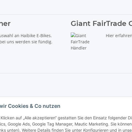
ner
Giant FairTrade 
uswahl an Haibike E-Bikes.
Hier erfahre
 bei uns werden sie fündig.
delt es sich um die unverbindliche Preisempfehlung des Herstellers (kurz UVP).
wir Cookies & Co nutzen
iebs GmbH - Der Radladen & E-Bike Speziallist aus Haßfurt. Wir führen die Brand
Klicken auf „Alle akzeptieren“ gestatten Sie den Einsatz folgender 
ics, Google Ads, Google Tag Manager, Mautic Marketing. Sie können 
inks unten). Weitere Details finden Sie unter
Konfigurieren
und in unse