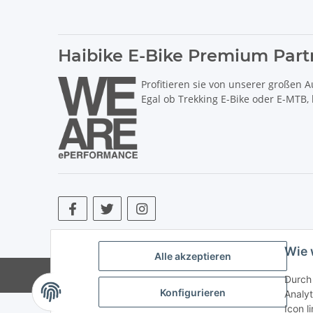
Haibike E-Bike Premium Part
Profitieren sie von unserer großen A
Egal ob Trekking E-Bike oder E-MTB,
* Alle Preise inkl. gesetzlicher USt., zzgl.
Versand
. ** Hierbei han
Wie 
Alle akzeptieren
© Copyright © 2017 bis 2025 bike-store de Vertr
Durch 
Konfigurieren
Analyt
Icon l