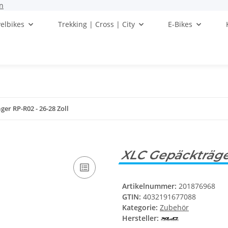
n
elbikes
Trekking | Cross | City
E-Bikes
er RP-R02 - 26-28 Zoll
XLC Gepäckträger
Artikelnummer:
201876968
GTIN:
4032191677088
Kategorie:
Zubehör
Hersteller: