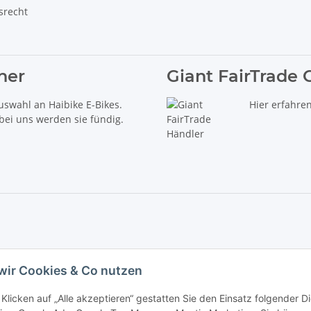
srecht
ner
Giant FairTrade 
uswahl an Haibike E-Bikes.
Hier erfahre
 bei uns werden sie fündig.
delt es sich um die unverbindliche Preisempfehlung des Herstellers (kurz UVP).
wir Cookies & Co nutzen
iebs GmbH - Der Radladen & E-Bike Speziallist aus Haßfurt. Wir führen die Brand
Klicken auf „Alle akzeptieren“ gestatten Sie den Einsatz folgender 