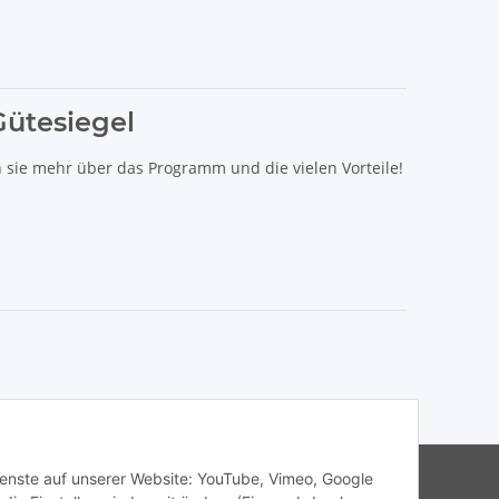
Gütesiegel
n sie mehr über das Programm und die vielen Vorteile!
s Haibike, Cube, Ghost, LIV, Simplon und Giant.
Dienste auf unserer Website: YouTube, Vimeo, Google