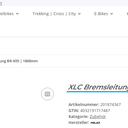
n
elbikes
Trekking | Cross | City
E-Bikes
tung BR-X05 | 1800mm
XLC Bremsleitu
Artikelnummer:
201874367
GTIN:
4032191717487
Kategorie:
Zubehör
Hersteller: