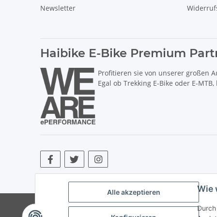
Newsletter
Widerruf
Haibike E-Bike Premium Part
Profitieren sie von unserer großen A
Egal ob Trekking E-Bike oder E-MTB,
* Alle Preise inkl. gesetzlicher USt., zzgl.
Versand
. ** Hierbei han
Wie 
Alle akzeptieren
© Copyright © 2017 bis 2025 bike-store de Vertr
Durch 