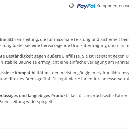
Komponenten wer
Loading...
draulikbremsleitung, die für maximale Leistung und Sicherheit be
eitung bietet sie eine hervorragende Druckübertragung und minimi
nte Beständigkeit gegen äußere Einflüsse
. Sie ist resistent gegen
och stabile Bauweise ermöglicht eine einfache Verlegung am Fahrr
sslose Kompatibilität
mit den meisten gängigen Hydraulikbremsy
ses und direktes Bremsgefühl. Die optimierte Innendurchmesserve
rlässiges und langlebiges Produkt
, das für anspruchsvolle Fahrer
Bremsleitung widerspiegelt.