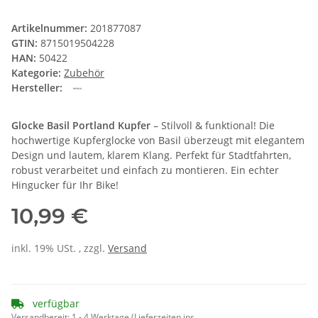
Artikelnummer:
201877087
GTIN:
8715019504228
HAN:
50422
Kategorie:
Zubehör
Hersteller:
Glocke Basil Portland Kupfer
– Stilvoll & funktional! Die
hochwertige Kupferglocke von Basil überzeugt mit elegantem
Design und lautem, klarem Klang. Perfekt für Stadtfahrten,
robust verarbeitet und einfach zu montieren. Ein echter
Hingucker für Ihr Bike!
10,99 €
inkl. 19% USt. , zzgl.
Versand
verfügbar
Versandbereit:
1 - 4 Werktage
(Lieferzeiten ins