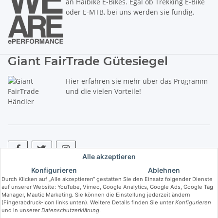
an Haibike E-Bikes. Egal ob Trekking E-Bike
oder E-MTB, bei uns werden sie fündig.
Giant FairTrade Gütesiegel
Hier erfahren sie mehr über das Programm
und die vielen Vorteile!
Alle akzeptieren
Konfigurieren
Ablehnen
* Alle Preise inkl. gesetzlicher USt., zzgl.
Versand
. ** Hierbei handelt es
Durch Klicken auf „Alle akzeptieren“ gestatten Sie den Einsatz folgender Dienste
sich um die unverbindliche Preisempfehlung des Herstellers (kurz UVP).
auf unserer Website: YouTube, Vimeo, Google Analytics, Google Ads, Google Tag
Manager, Mautic Marketing. Sie können die Einstellung jederzeit ändern
(Fingerabdruck-Icon links unten). Weitere Details finden Sie unter
Konfigurieren
© Copyright © 2017 bis 2025 bike-store de Vertriebs GmbH - Der Radladen
und in unserer
Datenschutzerklärung
.
& E-Bike Speziallist aus Haßfurt. Wir führen die Brands Haibike, Cube,