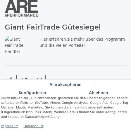
Giant FairTrade Gütesiegel
Hier erfahren sie mehr über das Programm
und die vielen Vorteile!
Alle akzeptieren
Konfigurieren
Ablehnen
* Alle Preise inkl. gesetzlicher USt., zzgl.
Versand
. ** Hierbei handelt es
Durch Klicken auf „Alle akzeptieren“ gestatten Sie den Einsatz folgender Dienste
sich um die unverbindliche Preisempfehlung des Herstellers (kurz UVP).
auf unserer Website: YouTube, Vimeo, Google Analytics, Google Ads, Google Tag
Manager, Mautic Marketing. Sie können die Einstellung jederzeit ändern
(Fingerabdruck-Icon links unten). Weitere Details finden Sie unter
Konfigurieren
© Copyright © 2017 bis 2025 bike-store de Vertriebs GmbH - Der Radladen
und in unserer
Datenschutzerklärung
.
& E-Bike Speziallist aus Haßfurt. Wir führen die Brands Haibike, Cube,
Ghost, LIV, Simplon und Giant.
Impressum
|
Datenschutz