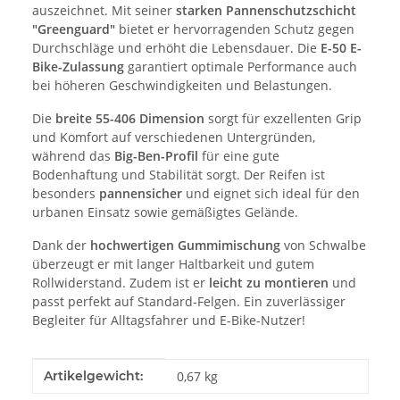
auszeichnet. Mit seiner
starken Pannenschutzschicht
"Greenguard"
bietet er hervorragenden Schutz gegen
Durchschläge und erhöht die Lebensdauer. Die
E-50 E-
Bike-Zulassung
garantiert optimale Performance auch
bei höheren Geschwindigkeiten und Belastungen.
Die
breite 55-406 Dimension
sorgt für exzellenten Grip
und Komfort auf verschiedenen Untergründen,
während das
Big-Ben-Profil
für eine gute
Bodenhaftung und Stabilität sorgt. Der Reifen ist
besonders
pannensicher
und eignet sich ideal für den
urbanen Einsatz sowie gemäßigtes Gelände.
Dank der
hochwertigen Gummimischung
von Schwalbe
überzeugt er mit langer Haltbarkeit und gutem
Rollwiderstand. Zudem ist er
leicht zu montieren
und
passt perfekt auf Standard-Felgen. Ein zuverlässiger
Begleiter für Alltagsfahrer und E-Bike-Nutzer!
Produkteigenschaft
Wert
Artikelgewicht:
0,67
kg