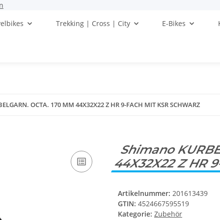
n
elbikes
Trekking | Cross | City
E-Bikes
ELGARN. OCTA. 170 MM 44X32X22 Z HR 9-FACH MIT KSR SCHWARZ
Shimano KURBE
44X32X22 Z HR 
Artikelnummer:
201613439
GTIN:
4524667595519
Kategorie:
Zubehör