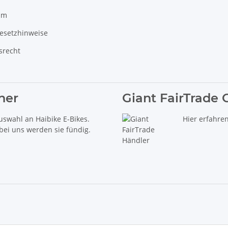
um
gesetzhinweise
srecht
ner
Giant FairTrade 
uswahl an Haibike E-Bikes.
Hier erfahre
 bei uns werden sie fündig.