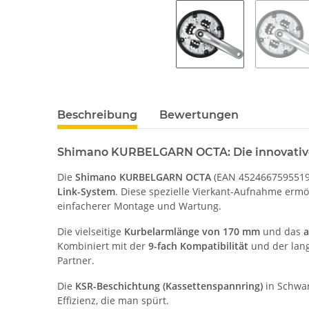
Beschreibung
Bewertungen
Shimano KURBELGARN OCTA: Die innovative
Die
Shimano KURBELGARN OCTA
(EAN 4524667595519) v
Link-System
. Diese spezielle Vierkant-Aufnahme ermög
einfacherer Montage und Wartung.
Die vielseitige
Kurbelarmlänge von 170 mm
und das
a
Kombiniert mit der
9-fach Kompatibilität
und der lan
Partner.
Die
KSR-Beschichtung (Kassettenspannring)
in Schwar
Effizienz, die man spürt.