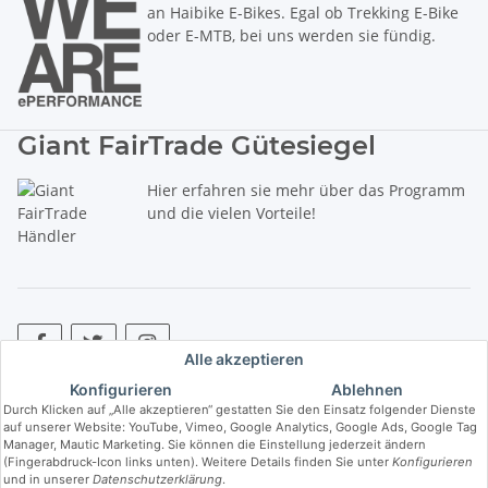
an Haibike E-Bikes. Egal ob Trekking E-Bike
oder E-MTB, bei uns werden sie fündig.
Giant FairTrade Gütesiegel
Hier erfahren sie mehr über das Programm
und die vielen Vorteile!
Alle akzeptieren
Konfigurieren
Ablehnen
* Alle Preise inkl. gesetzlicher USt., zzgl.
Versand
. ** Hierbei handelt es
Durch Klicken auf „Alle akzeptieren“ gestatten Sie den Einsatz folgender Dienste
sich um die unverbindliche Preisempfehlung des Herstellers (kurz UVP).
auf unserer Website: YouTube, Vimeo, Google Analytics, Google Ads, Google Tag
Manager, Mautic Marketing. Sie können die Einstellung jederzeit ändern
(Fingerabdruck-Icon links unten). Weitere Details finden Sie unter
Konfigurieren
© Copyright © 2017 bis 2025 bike-store de Vertriebs GmbH - Der Radladen
und in unserer
Datenschutzerklärung
.